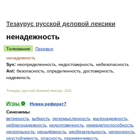
Тезаурус русской деловой лексики
ненадежность
Толкование
Перевод
ненадежность
Syn:
неопределенность, недостоверность, небезопасность
Ant:
безопасность, определенность, достоверность,
надежность
Тезаурус русской деловой лексики
.
2011
.
Игры ⚽
Нужен реферат?
Синонимы
:
ветреность
,
зыбкость
,
легкомысленность
,
малонадежность
,
неблагонадежность
,
недолговечность
,
некредитоспособность
,
нелояльность
,
ненадёжность
,
необязательность
,
непрочность
,
неустойчивость
,
опасность
,
переменчивость
,