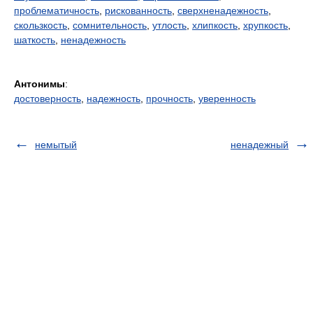
проблематичность
,
рискованность
,
сверхненадежность
,
скользкость
,
сомнительность
,
утлость
,
хлипкость
,
хрупкость
,
шаткость
,
ненадежность
Антонимы
:
достоверность
,
надежность
,
прочность
,
уверенность
немытый
ненадежный